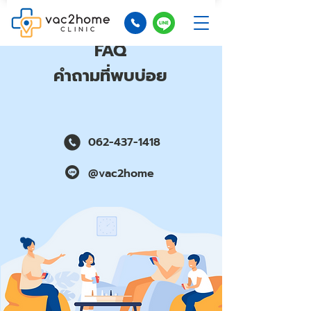
FAQ
คำถามที่พบบ่อย
062-437-1418
@vac2home