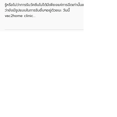
นพ.ฐิติพงศ์ เศรษฐลิขิต
1 มี.ค. 2565
วิธีในการรับวัคซีนมีความหลากหลาย
มากกว่าที่คุณคิด
รู้หรือไม่ว่าการรับวัคซีนไม่ได้มีเพียงแค่การฉีดเท่านั้นแต่
ว่ายังมีรูปแบบในการรับอื่นๆอยู่ด้วยนะ วันนี้
vac2home clinic...